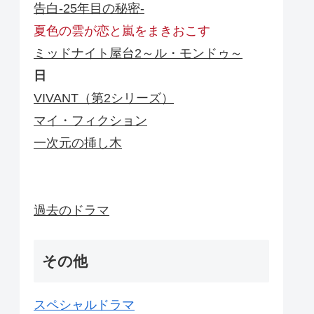
告白-25年目の秘密-
夏色の雲が恋と嵐をまきおこす
ミッドナイト屋台2～ル・モンドゥ～
日
VIVANT（第2シリーズ）
マイ・フィクション
一次元の挿し木
過去のドラマ
その他
スペシャルドラマ