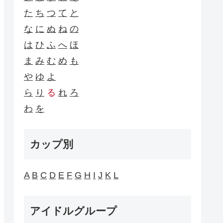
た
ち
つ
て
と
な
に
ぬ
ね
の
は
ひ
ふ
へ
ほ
ま
み
む
め
も
や
ゆ
よ
ら
り
る
れ
ろ
わ
を
カップ別
A
B
C
D
E
F
G
H
I
J
K
L
アイドルグループ