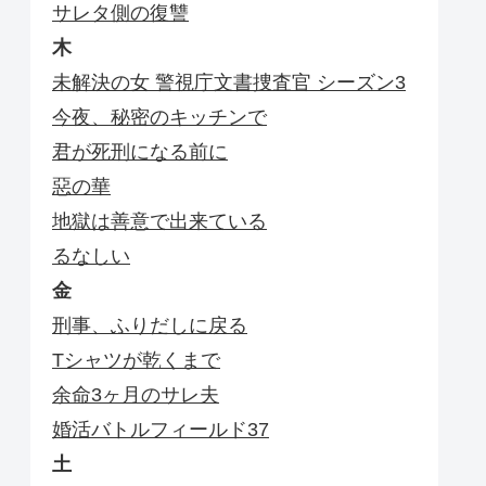
サレタ側の復讐
木
未解決の女 警視庁文書捜査官 シーズン3
今夜、秘密のキッチンで
君が死刑になる前に
惡の華
地獄は善意で出来ている
るなしい
金
刑事、ふりだしに戻る
Tシャツが乾くまで
余命3ヶ月のサレ夫
婚活バトルフィールド37
土