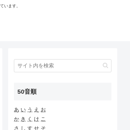
ています。
50音順
あ
い
う
え
お
か
き
く
け
こ
さ
し
す
せ
そ