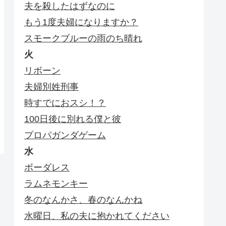
夫を殺したはずなのに
もう1度夫婦になりますか？
スモークブルーの雨のち晴れ
火
リボーン
夫婦別姓刑事
時すでにおスシ！？
100日後に別れる僕と彼
プロパガンダゲーム
水
ボーダレス
ラムネモンキー
冬のなんかさ、春のなんかね
水曜日、私の夫に抱かれてください