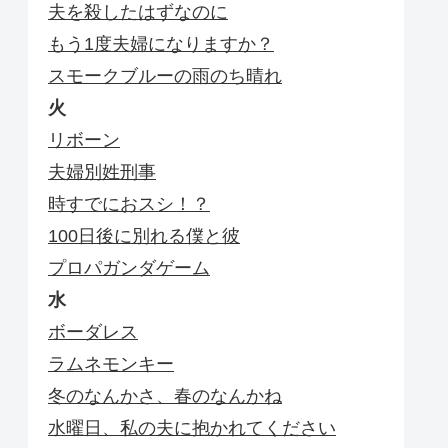
夫を殺したはずなのに
もう1度夫婦になりますか？
スモークブルーの雨のち晴れ
火
リボーン
夫婦別姓刑事
時すでにおスシ！？
100日後に別れる僕と彼
プロパガンダゲーム
水
ボーダレス
ラムネモンキー
冬のなんかさ、春のなんかね
水曜日、私の夫に抱かれてください