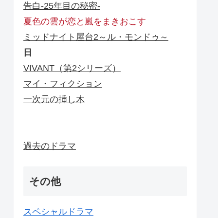
告白-25年目の秘密-
夏色の雲が恋と嵐をまきおこす
ミッドナイト屋台2～ル・モンドゥ～
日
VIVANT（第2シリーズ）
マイ・フィクション
一次元の挿し木
過去のドラマ
その他
スペシャルドラマ