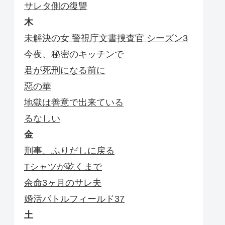
サレタ側の復讐
木
未解決の女 警視庁文書捜査官 シーズン3
今夜、秘密のキッチンで
君が死刑になる前に
惡の華
地獄は善意で出来ている
るなしい
金
刑事、ふりだしに戻る
Tシャツが乾くまで
余命3ヶ月のサレ夫
婚活バトルフィールド37
土