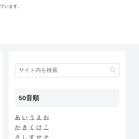
ています。
50音順
あ
い
う
え
お
か
き
く
け
こ
さ
し
す
せ
そ