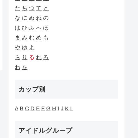
た
ち
つ
て
と
な
に
ぬ
ね
の
は
ひ
ふ
へ
ほ
ま
み
む
め
も
や
ゆ
よ
ら
り
る
れ
ろ
わ
を
カップ別
A
B
C
D
E
F
G
H
I
J
K
L
アイドルグループ