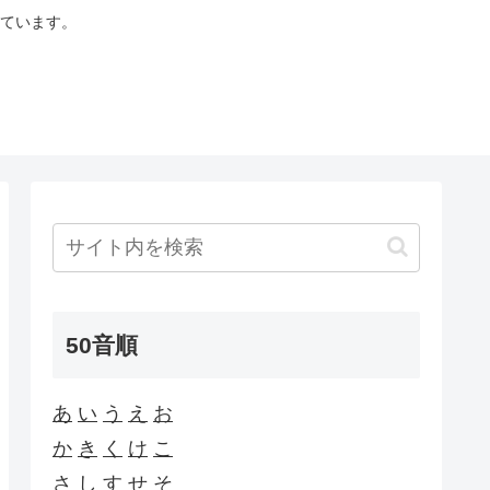
ています。
50音順
あ
い
う
え
お
か
き
く
け
こ
さ
し
す
せ
そ