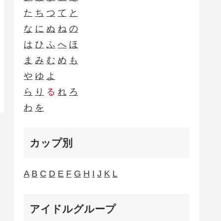
た
ち
つ
て
と
な
に
ぬ
ね
の
は
ひ
ふ
へ
ほ
ま
み
む
め
も
や
ゆ
よ
ら
り
る
れ
ろ
わ
を
カップ別
A
B
C
D
E
F
G
H
I
J
K
L
アイドルグループ