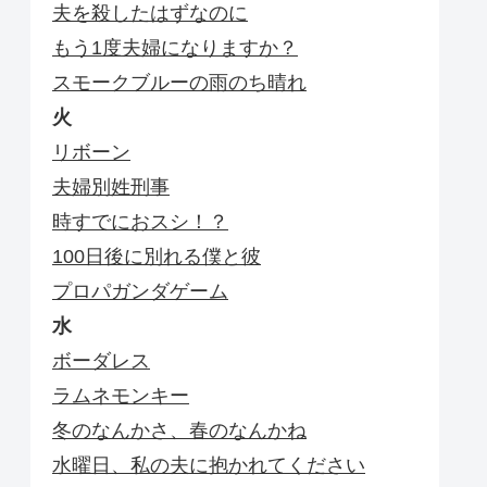
夫を殺したはずなのに
もう1度夫婦になりますか？
スモークブルーの雨のち晴れ
火
リボーン
夫婦別姓刑事
時すでにおスシ！？
100日後に別れる僕と彼
プロパガンダゲーム
水
ボーダレス
ラムネモンキー
冬のなんかさ、春のなんかね
水曜日、私の夫に抱かれてください