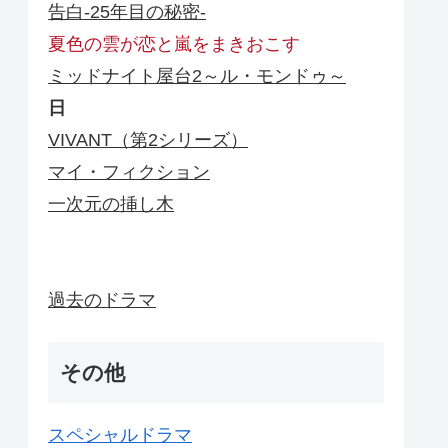
告白-25年目の秘密-
夏色の雲が恋と嵐をまきおこす
ミッドナイト屋台2～ル・モンドゥ～
日
VIVANT（第2シリーズ）
マイ・フィクション
一次元の挿し木
過去のドラマ
その他
スペシャルドラマ