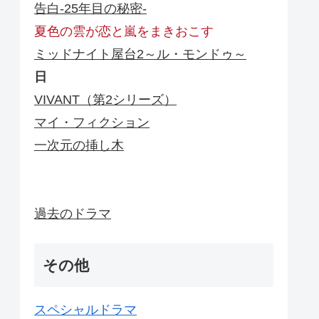
告白-25年目の秘密-
夏色の雲が恋と嵐をまきおこす
ミッドナイト屋台2～ル・モンドゥ～
日
VIVANT（第2シリーズ）
マイ・フィクション
一次元の挿し木
過去のドラマ
その他
スペシャルドラマ