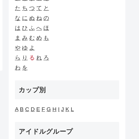
た
ち
つ
て
と
な
に
ぬ
ね
の
は
ひ
ふ
へ
ほ
ま
み
む
め
も
や
ゆ
よ
ら
り
る
れ
ろ
わ
を
カップ別
A
B
C
D
E
F
G
H
I
J
K
L
アイドルグループ