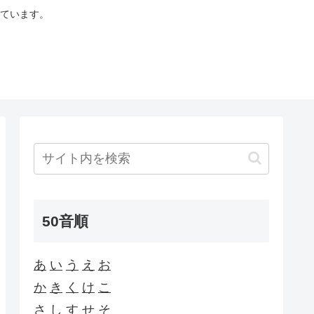
ています。
50音順
あ
い
う
え
お
か
き
く
け
こ
さ
し
す
せ
そ