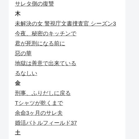
サレタ側の復讐
木
未解決の女 警視庁文書捜査官 シーズン3
今夜、秘密のキッチンで
君が死刑になる前に
惡の華
地獄は善意で出来ている
るなしい
金
刑事、ふりだしに戻る
Tシャツが乾くまで
余命3ヶ月のサレ夫
婚活バトルフィールド37
土