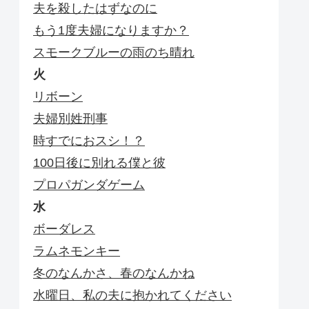
夫を殺したはずなのに
もう1度夫婦になりますか？
スモークブルーの雨のち晴れ
火
リボーン
夫婦別姓刑事
時すでにおスシ！？
100日後に別れる僕と彼
プロパガンダゲーム
水
ボーダレス
ラムネモンキー
冬のなんかさ、春のなんかね
水曜日、私の夫に抱かれてください