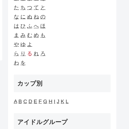
た
ち
つ
て
と
な
に
ぬ
ね
の
は
ひ
ふ
へ
ほ
ま
み
む
め
も
や
ゆ
よ
ら
り
る
れ
ろ
わ
を
カップ別
A
B
C
D
E
F
G
H
I
J
K
L
アイドルグループ