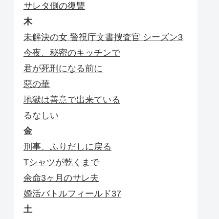
サレタ側の復讐
木
未解決の女 警視庁文書捜査官 シーズン3
今夜、秘密のキッチンで
君が死刑になる前に
惡の華
地獄は善意で出来ている
るなしい
金
刑事、ふりだしに戻る
Tシャツが乾くまで
余命3ヶ月のサレ夫
婚活バトルフィールド37
土