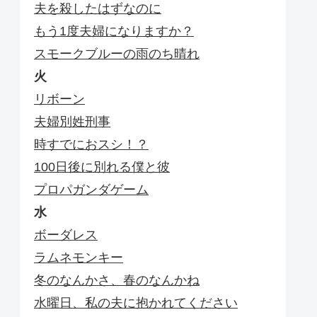
夫を殺したはずなのに
もう1度夫婦になりますか？
スモークブルーの雨のち晴れ
火
リボーン
夫婦別姓刑事
時すでにおスシ！？
100日後に別れる僕と彼
プロパガンダゲーム
水
ボーダレス
ラムネモンキー
冬のなんかさ、春のなんかね
水曜日、私の夫に抱かれてください