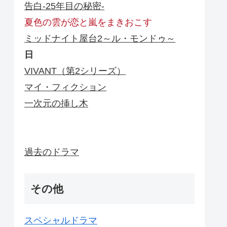
告白-25年目の秘密-
夏色の雲が恋と嵐をまきおこす
ミッドナイト屋台2～ル・モンドゥ～
日
VIVANT（第2シリーズ）
マイ・フィクション
一次元の挿し木
過去のドラマ
その他
スペシャルドラマ