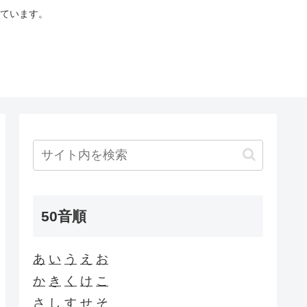
ています。
50音順
あ
い
う
え
お
か
き
く
け
こ
さ
し
す
せ
そ