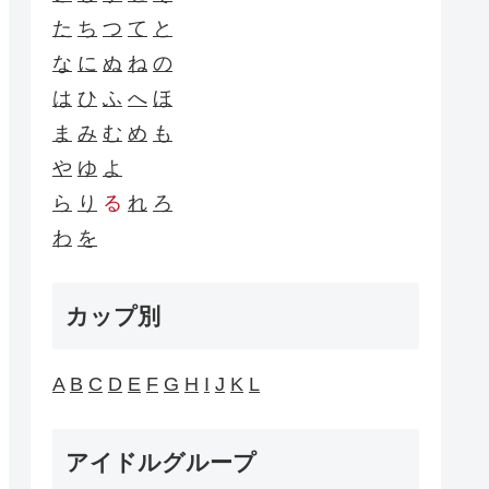
た
ち
つ
て
と
な
に
ぬ
ね
の
は
ひ
ふ
へ
ほ
ま
み
む
め
も
や
ゆ
よ
ら
り
る
れ
ろ
わ
を
カップ別
A
B
C
D
E
F
G
H
I
J
K
L
アイドルグループ