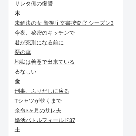
サレタ側の復讐
木
未解決の女 警視庁文書捜査官 シーズン3
今夜、秘密のキッチンで
君が死刑になる前に
惡の華
地獄は善意で出来ている
るなしい
金
刑事、ふりだしに戻る
Tシャツが乾くまで
余命3ヶ月のサレ夫
婚活バトルフィールド37
土