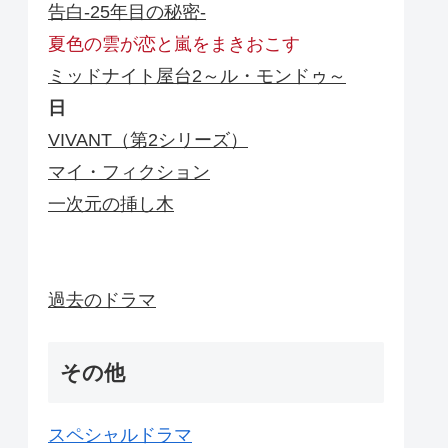
告白-25年目の秘密-
夏色の雲が恋と嵐をまきおこす
ミッドナイト屋台2～ル・モンドゥ～
日
VIVANT（第2シリーズ）
マイ・フィクション
一次元の挿し木
過去のドラマ
その他
スペシャルドラマ