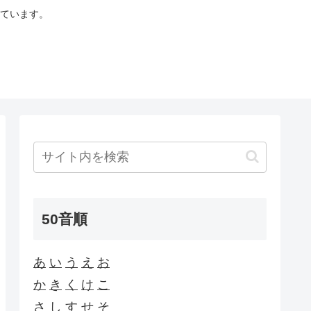
ています。
50音順
あ
い
う
え
お
か
き
く
け
こ
さ
し
す
せ
そ