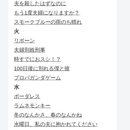
夫を殺したはずなのに
もう1度夫婦になりますか？
スモークブルーの雨のち晴れ
火
リボーン
夫婦別姓刑事
時すでにおスシ！？
100日後に別れる僕と彼
プロパガンダゲーム
水
ボーダレス
ラムネモンキー
冬のなんかさ、春のなんかね
水曜日、私の夫に抱かれてください