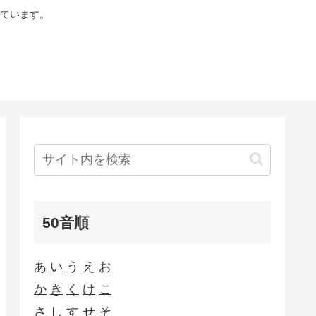
ています。
50音順
あ
い
う
え
お
か
き
く
け
こ
さ
し
す
せ
そ