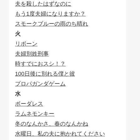
夫を殺したはずなのに
もう1度夫婦になりますか？
スモークブルーの雨のち晴れ
火
リボーン
夫婦別姓刑事
時すでにおスシ！？
100日後に別れる僕と彼
プロパガンダゲーム
水
ボーダレス
ラムネモンキー
冬のなんかさ、春のなんかね
水曜日、私の夫に抱かれてください