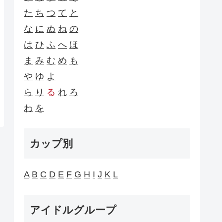
た
ち
つ
て
と
な
に
ぬ
ね
の
は
ひ
ふ
へ
ほ
ま
み
む
め
も
や
ゆ
よ
ら
り
る
れ
ろ
わ
を
カップ別
A
B
C
D
E
F
G
H
I
J
K
L
アイドルグループ