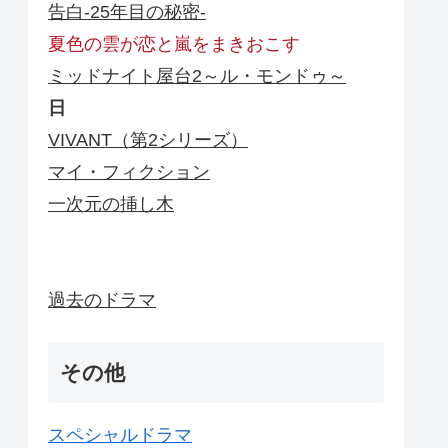
告白-25年目の秘密-
夏色の雲が恋と嵐をまきおこす
ミッドナイト屋台2～ル・モンドゥ～
日
VIVANT（第2シリーズ）
マイ・フィクション
一次元の挿し木
過去のドラマ
その他
スペシャルドラマ