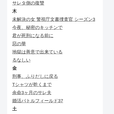
サレタ側の復讐
木
未解決の女 警視庁文書捜査官 シーズン3
今夜、秘密のキッチンで
君が死刑になる前に
惡の華
地獄は善意で出来ている
るなしい
金
刑事、ふりだしに戻る
Tシャツが乾くまで
余命3ヶ月のサレ夫
婚活バトルフィールド37
土