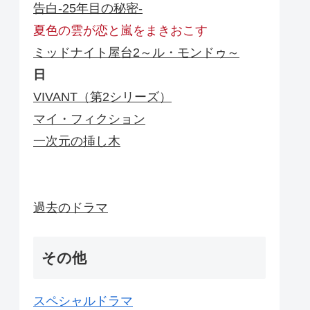
告白-25年目の秘密-
夏色の雲が恋と嵐をまきおこす
ミッドナイト屋台2～ル・モンドゥ～
日
VIVANT（第2シリーズ）
マイ・フィクション
一次元の挿し木
過去のドラマ
その他
スペシャルドラマ