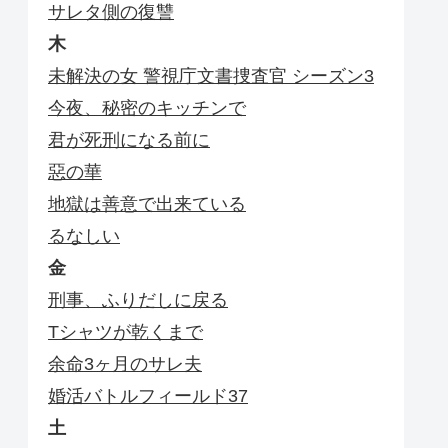
サレタ側の復讐
木
未解決の女 警視庁文書捜査官 シーズン3
今夜、秘密のキッチンで
君が死刑になる前に
惡の華
地獄は善意で出来ている
るなしい
金
刑事、ふりだしに戻る
Tシャツが乾くまで
余命3ヶ月のサレ夫
婚活バトルフィールド37
土