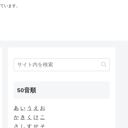
ています。
50音順
あ
い
う
え
お
か
き
く
け
こ
さ
し
す
せ
そ