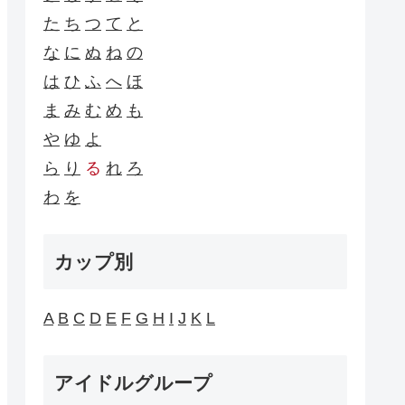
た
ち
つ
て
と
な
に
ぬ
ね
の
は
ひ
ふ
へ
ほ
ま
み
む
め
も
や
ゆ
よ
ら
り
る
れ
ろ
わ
を
カップ別
A
B
C
D
E
F
G
H
I
J
K
L
アイドルグループ