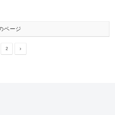
のページ
次
2
へ