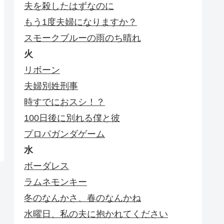
夫を殺したはずなのに
もう1度夫婦になりますか？
スモークブルーの雨のち晴れ
火
リボーン
夫婦別姓刑事
時すでにおスシ！？
100日後に別れる僕と彼
プロパガンダゲーム
水
ボーダレス
ラムネモンキー
冬のなんかさ、春のなんかね
水曜日、私の夫に抱かれてください