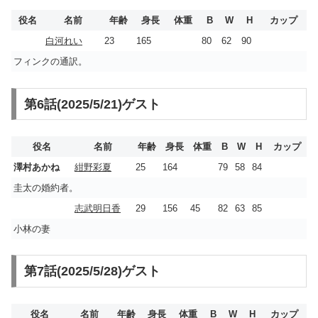
役名
名前
年齢
身長
体重
B
W
H
カップ
白河れい
23
165
80
62
90
フィンクの通訳。
第6話(2025/5/21)ゲスト
役名
名前
年齢
身長
体重
B
W
H
カップ
澤村あかね
紺野彩夏
25
164
79
58
84
圭太の婚約者。
志武明日香
29
156
45
82
63
85
小林の妻
第7話(2025/5/28)ゲスト
役名
名前
年齢
身長
体重
B
W
H
カップ