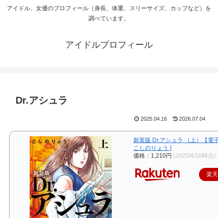
アイドル、女優のプロフィール（身長、体重、スリーサイズ、カップなど）を
調べています。
アイドルプロフィール
Dr.アシュラ
2025.04.16
2026.07.04
新装版 Dr.アシュラ （上）【電
こしのりょう ]
価格：1,210円
(2025/4/16時点)
楽