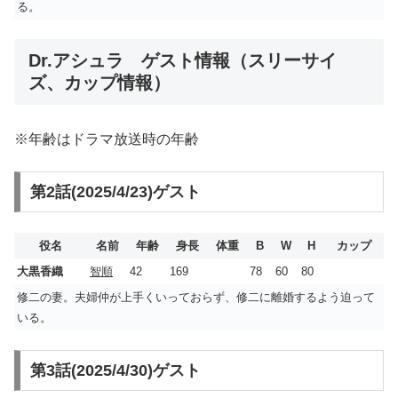
る。
Dr.アシュラ ゲスト情報（スリーサイ
ズ、カップ情報）
※年齢はドラマ放送時の年齢
第2話(2025/4/23)ゲスト
役名
名前
年齢
身長
体重
B
W
H
カップ
大黒香織
智順
42
169
78
60
80
修二の妻。夫婦仲が上手くいっておらず、修二に離婚するよう迫って
いる。
第3話(2025/4/30)ゲスト