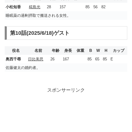
小松知香
椛島光
28
157
85
56
82
睡眠薬の過剰摂取で搬送される女性。
第10話(2025/6/18)ゲスト
役名
名前
年齢
身長
体重
B
W
H
カップ
奥西千尋
日比美思
26
167
85
65
85
E
佐藤健太の婚約者。
スポンサーリンク