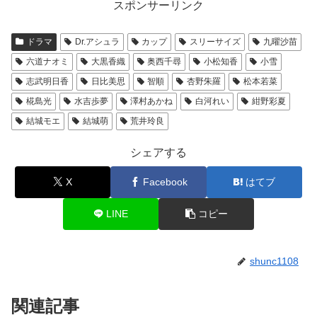
スポンサーリンク
ドラマ
Dr.アシュラ
カップ
スリーサイズ
九曜沙苗
六道ナオミ
大黒香織
奥西千尋
小松知香
小雪
志武明日香
日比美思
智順
杏野朱羅
松本若菜
椛島光
水吉歩夢
澤村あかね
白河れい
紺野彩夏
結城モエ
結城萌
荒井玲良
シェアする
X
Facebook
はてブ
LINE
コピー
shunc1108
関連記事