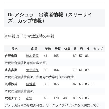
Dr.アシュラ 出演者情報（スリーサイ
ズ、カップ情報）
※年齢はドラマ放送時の年齢
役名
名前
年齢
身長
体重
B
W
H
カップ
杏野朱羅
松本若菜
41
165
80
57
86
帝釈総合病院救急科の救命医。
水吉歩夢
荒井玲良
30
164
79
61
89
帝釈総合病院看護師。薬師寺の大学時代の同級生。
九曜沙苗
結城萌
30
165
87
63
86
C
帝釈総合病院看護師。
六道ナオミ
小雪
48
170
48
83
58
85
アメリカ帰りの形成外科医。ワークライフバランスを大切にしてい