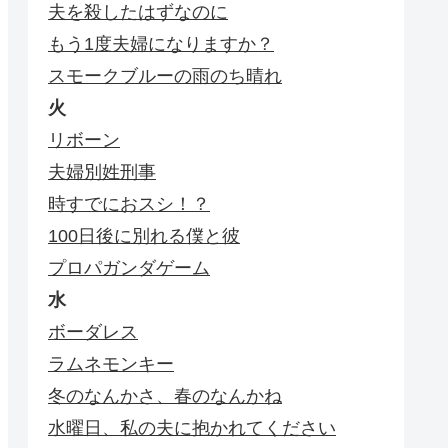
夫を殺したはずなのに
もう1度夫婦になりますか？
スモークブルーの雨のち晴れ
火
リボーン
夫婦別姓刑事
時すでにおスシ！？
100日後に別れる僕と彼
プロパガンダゲーム
水
ボーダレス
ラムネモンキー
冬のなんかさ、春のなんかね
水曜日、私の夫に抱かれてください