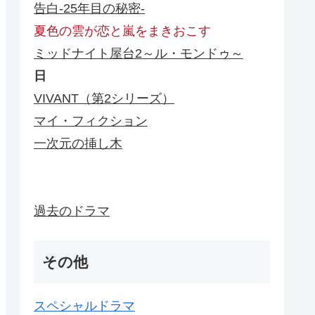
告白-25年目の秘密-
夏色の雲が恋と嵐をまきおこす
ミッドナイト屋台2～ル・モンドゥ～
日
VIVANT（第2シリーズ）
マイ・フィクション
一次元の挿し木
過去のドラマ
その他
スペシャルドラマ