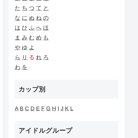
た
ち
つ
て
と
な
に
ぬ
ね
の
は
ひ
ふ
へ
ほ
ま
み
む
め
も
や
ゆ
よ
ら
り
る
れ
ろ
わ
を
カップ別
A
B
C
D
E
F
G
H
I
J
K
L
アイドルグループ