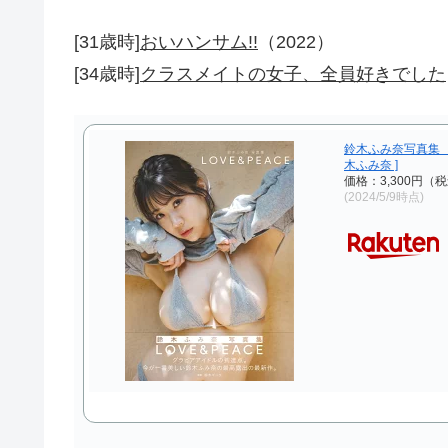
[31歳時]
おいハンサム!!
（2022）
[34歳時]
クラスメイトの女子、全員好きでした
鈴木ふみ奈写真集 LO
木ふみ奈 ]
価格：3,300円（
(2024/5/9時点)