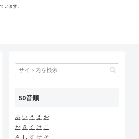
ています。
50音順
あ
い
う
え
お
か
き
く
け
こ
さ
し
す
せ
そ