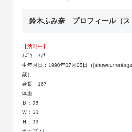
鈴木ふみ奈 プロフィール（ス
【活動中】
ｽｽﾞｷ ﾌﾐﾅ
生年月日：1990年07月05日（[showcurrentage month
歳）
身長：167
体重：
Ｂ：96
Ｗ：60
Ｈ：93
カップ：I