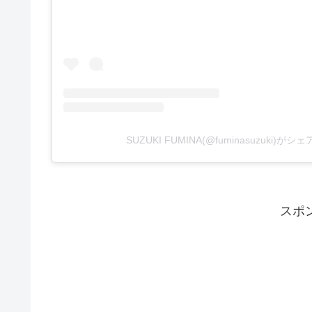
SUZUKI FUMINA(@fuminasuzuki)が
スポ