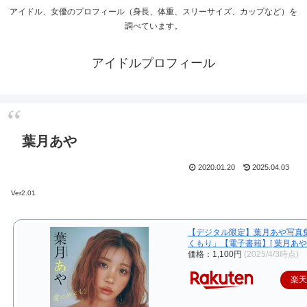
アイドル、女優のプロフィール（身長、体重、スリーサイズ、カップなど）を
調べています。
アイドルプロフィール
葉月あや
2020.01.20
2025.04.03
Ver2.01
【デジタル限定】葉月あや写真
くもり」【電子書籍】[ 葉月あや 
価格：1,100円
(2025/4/3時点)
楽