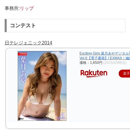
事務所:
リップ
コンテスト
日テレジェニック2014
Exciting Girls 葉月あやデジ
Vol.6【電子書籍】[ EXMAX！編
価格：1,650円
(2025/4/3時点)
楽