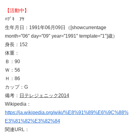
【活動中】
ﾊﾂﾞｷ ｱﾔ
生年月日：1991年06月09日（[showcurrentage
month=”06″ day=”09″ year=”1991″ template=”1″]歳）
身長：152
体重：
Ｂ：90
Ｗ：56
Ｈ：86
カップ：G
備考：
日テレジェニック2014
Wikipedia：
https://ja.wikipedia.org/wiki/%E8%91%89%E6%9C%88%
E3%81%82%E3%82%84
関連URL：