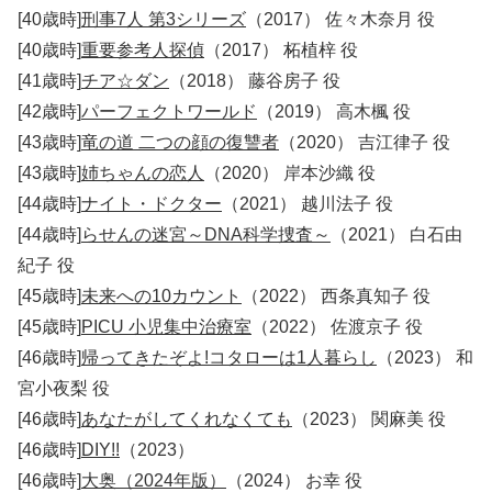
[40歳時]
刑事7人 第3シリーズ
（2017） 佐々木奈月 役
[40歳時]
重要参考人探偵
（2017） 柘植梓 役
[41歳時]
チア☆ダン
（2018） 藤谷房子 役
[42歳時]
パーフェクトワールド
（2019） 高木楓 役
[43歳時]
竜の道 二つの顔の復讐者
（2020） 吉江律子 役
[43歳時]
姉ちゃんの恋人
（2020） 岸本沙織 役
[44歳時]
ナイト・ドクター
（2021） 越川法子 役
[44歳時]
らせんの迷宮～DNA科学捜査～
（2021） 白石由
紀子 役
[45歳時]
未来への10カウント
（2022） 西条真知子 役
[45歳時]
PICU 小児集中治療室
（2022） 佐渡京子 役
[46歳時]
帰ってきたぞよ!コタローは1人暮らし
（2023） 和
宮小夜梨 役
[46歳時]
あなたがしてくれなくても
（2023） 関麻美 役
[46歳時]
DIY!!
（2023）
[46歳時]
大奥（2024年版）
（2024） お幸 役