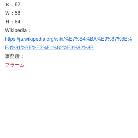
Ｂ：82
Ｗ：58
Ｈ：84
Wikipedia：
https://ja.wikipedia.org/wiki/%E7%B4%BA%E9%87%8E%
E3%81%BE%E3%81%B2%E3%82%8B
事務所：
フラーム