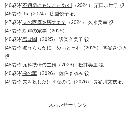
[46歳時]
不適切にもほどがある!
（2024） 栗田加世子 役
[46歳時]
95
（2024） 広重悦子 役
[47歳時]
夫の家庭を壊すまで
（2024） 久米美幸 役
[47歳時]
対岸の家事
（2025）
[48歳時]
恋は闇
（2025） 設楽久美子 役
[48歳時]
波うららかに、めおと日和
（2025） 関谷さつき
役
[48歳時]
元科捜研の主婦
（2026） 松井美里 役
[48歳時]
惡の華
（2026） 佐伯まゆみ 役
[49歳時]
夫を殺したはずなのに
（2026） 長谷川文枝 役
スポンサーリンク