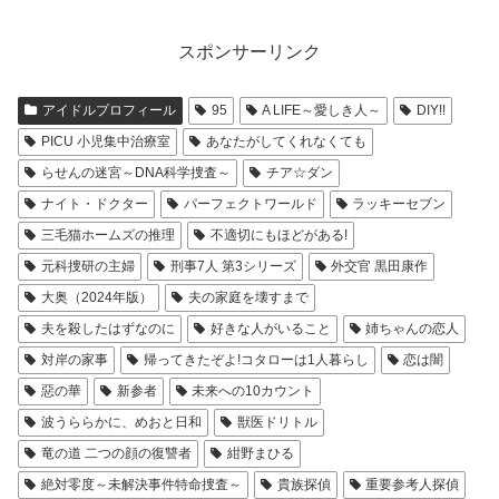
スポンサーリンク
アイドルプロフィール
95
A LIFE～愛しき人～
DIY!!
PICU 小児集中治療室
あなたがしてくれなくても
らせんの迷宮～DNA科学捜査～
チア☆ダン
ナイト・ドクター
パーフェクトワールド
ラッキーセブン
三毛猫ホームズの推理
不適切にもほどがある!
元科捜研の主婦
刑事7人 第3シリーズ
外交官 黒田康作
大奥（2024年版）
夫の家庭を壊すまで
夫を殺したはずなのに
好きな人がいること
姉ちゃんの恋人
対岸の家事
帰ってきたぞよ!コタローは1人暮らし
恋は闇
惡の華
新参者
未来への10カウント
波うららかに、めおと日和
獣医ドリトル
竜の道 二つの顔の復讐者
紺野まひる
絶対零度～未解決事件特命捜査～
貴族探偵
重要参考人探偵