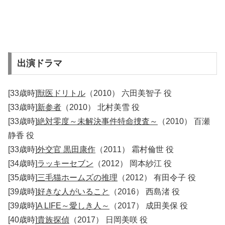
出演ドラマ
[33歳時]
獣医ドリトル
（2010） 六田美智子 役
[33歳時]
新参者
（2010） 北村美雪 役
[33歳時]
絶対零度～未解決事件特命捜査～
（2010） 百瀬
静香 役
[33歳時]
外交官 黒田康作
（2011） 霜村倫世 役
[34歳時]
ラッキーセブン
（2012） 岡本紗江 役
[35歳時]
三毛猫ホームズの推理
（2012） 有田令子 役
[39歳時]
好きな人がいること
（2016） 西島渚 役
[39歳時]
A LIFE～愛しき人～
（2017） 成田美保 役
[40歳時]
貴族探偵
（2017） 日岡美咲 役