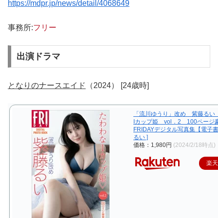
https://mdpr.jp/news/detail/4068649
事務所:
フリー
出演ドラマ
となりのナースエイド
（2024） [24歳時]
「流川ゆうり」改め 紫藤るい
Iカップ姫 vol．2 100ペ
FRIDAYデジタル写真集【電子書
るい ]
価格：1,980円
(2024/2/18時点)
楽