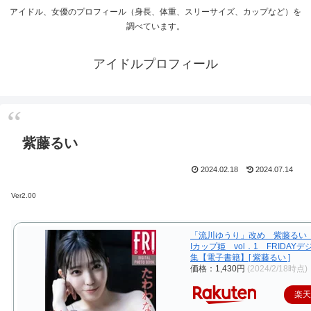
アイドル、女優のプロフィール（身長、体重、スリーサイズ、カップなど）を
調べています。
アイドルプロフィール
紫藤るい
2024.02.18
2024.07.14
Ver2.00
「流川ゆうり」改め 紫藤るい
Iカップ姫 vol．1 FRIDAY
集【電子書籍】[ 紫藤るい ]
価格：1,430円
(2024/2/18時点)
楽