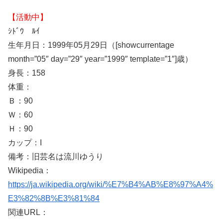
【活動中】
ｼﾄﾞｳ ﾙｲ
生年月日：1999年05月29日（[showcurrentage
month=”05″ day=”29″ year=”1999″ template=”1″]歳）
身長：158
体重：
Ｂ：90
Ｗ：60
Ｈ：90
カップ：I
備考：旧芸名は流川ゆうり
Wikipedia：
https://ja.wikipedia.org/wiki/%E7%B4%AB%E8%97%A4%
E3%82%8B%E3%81%84
関連URL：