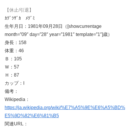
【休止/引退】
ｶｸﾞﾗｻﾞｶ ﾒｸﾞﾐ
生年月日：1981年09月28日（[showcurrentage
month=”09″ day=”28″ year=”1981″ template=”1″]歳）
身長：158
体重：46
Ｂ：105
Ｗ：57
Ｈ：87
カップ：I
備考：
Wikipedia：
https://ja.wikipedia.org/wiki/%E7%A5%9E%E6%A5%BD%
E5%9D%82%E6%81%B5
関連URL：