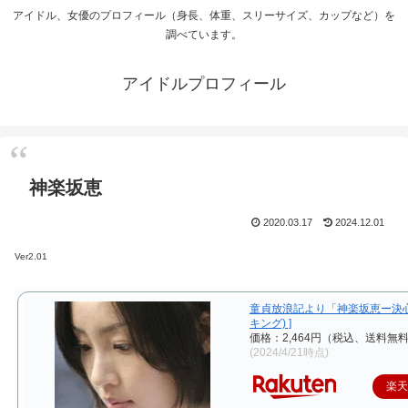
アイドル、女優のプロフィール（身長、体重、スリーサイズ、カップなど）を
調べています。
アイドルプロフィール
神楽坂恵
2020.03.17
2024.12.01
Ver2.01
童貞放浪記より「神楽坂恵ー決心」
キング) ]
価格：2,464円（税込、送料無料
(2024/4/21時点)
楽