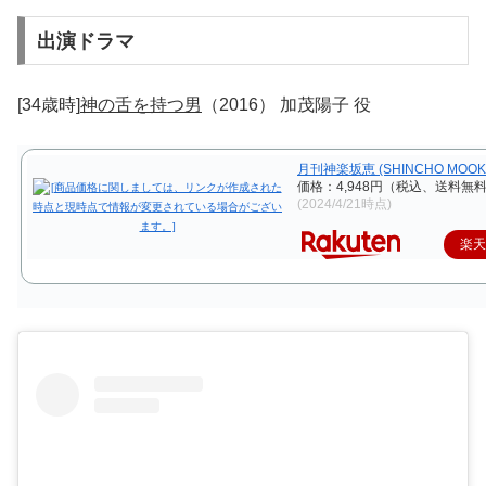
出演ドラマ
[34歳時]
神の舌を持つ男
（2016） 加茂陽子 役
月刊神楽坂恵 (SHINCHO MOOK 
価格：4,948円（税込、送料無料
(2024/4/21時点)
楽