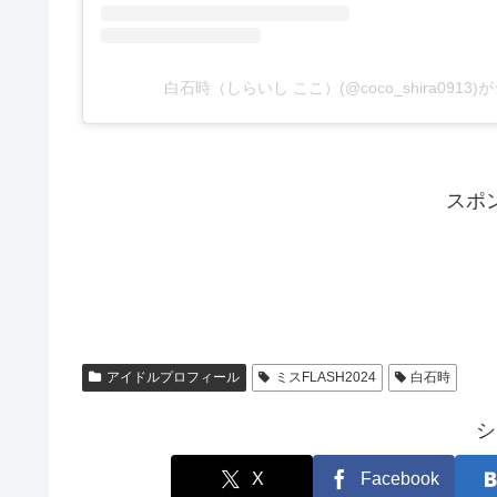
白石時（しらいし ここ）(@coco_shira0913
スポ
アイドルプロフィール
ミスFLASH2024
白石時
シ
X
Facebook