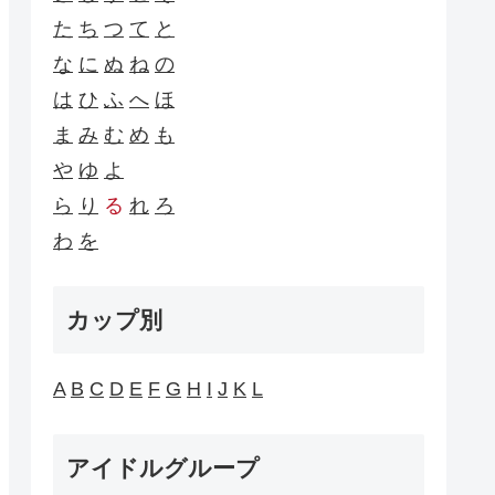
た
ち
つ
て
と
な
に
ぬ
ね
の
は
ひ
ふ
へ
ほ
ま
み
む
め
も
や
ゆ
よ
ら
り
る
れ
ろ
わ
を
カップ別
A
B
C
D
E
F
G
H
I
J
K
L
アイドルグループ