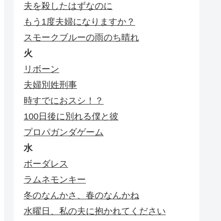
夫を殺したはずなのに
もう1度夫婦になりますか？
スモークブルーの雨のち晴れ
火
リボーン
夫婦別姓刑事
時すでにおスシ！？
100日後に別れる僕と彼
プロパガンダゲーム
水
ボーダレス
ラムネモンキー
冬のなんかさ、春のなんかね
水曜日、私の夫に抱かれてください