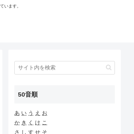
ています。
50音順
あ
い
う
え
お
か
き
く
け
こ
さ
し
す
せ
そ