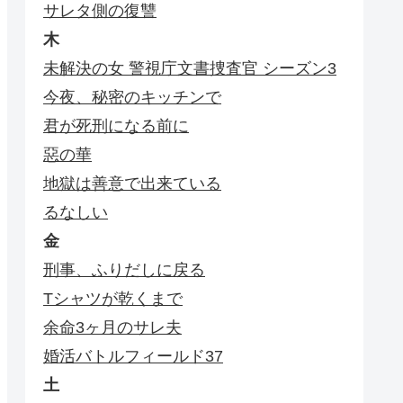
サレタ側の復讐
木
未解決の女 警視庁文書捜査官 シーズン3
今夜、秘密のキッチンで
君が死刑になる前に
惡の華
地獄は善意で出来ている
るなしい
金
刑事、ふりだしに戻る
Tシャツが乾くまで
余命3ヶ月のサレ夫
婚活バトルフィールド37
土