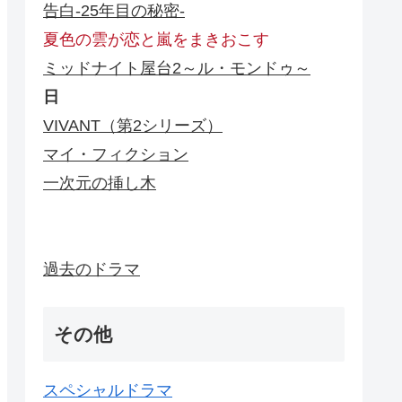
告白-25年目の秘密-
夏色の雲が恋と嵐をまきおこす
ミッドナイト屋台2～ル・モンドゥ～
日
VIVANT（第2シリーズ）
マイ・フィクション
一次元の挿し木
過去のドラマ
その他
スペシャルドラマ