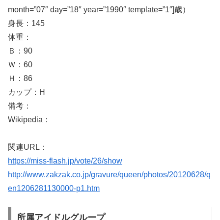
month=”07″ day=”18″ year=”1990″ template=”1″]歳）
身長：145
体重：
Ｂ：90
Ｗ：60
Ｈ：86
カップ：H
備考：
Wikipedia：
関連URL：
https://miss-flash.jp/vote/26/show
http://www.zakzak.co.jp/gravure/queen/photos/20120628/q
en1206281130000-p1.htm
所属アイドルグループ