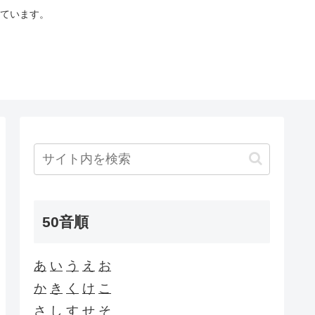
ています。
50音順
あ
い
う
え
お
か
き
く
け
こ
さ
し
す
せ
そ