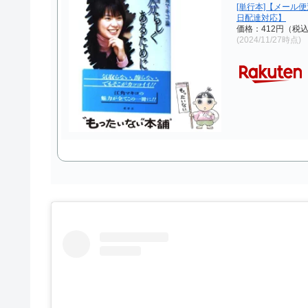
[単行本]【メール
日配達対応】
価格：412円（税
(2024/11/27時点)