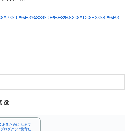
1%9F%E8%A7%92%E3%83%9E%E3%82%AD%E3%82%B3
 役
くあるために 江角マ
トプロダクツ / 愛育社