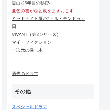
告白-25年目の秘密-
夏色の雲が恋と嵐をまきおこす
ミッドナイト屋台2～ル・モンドゥ～
日
VIVANT（第2シリーズ）
マイ・フィクション
一次元の挿し木
過去のドラマ
その他
スペシャルドラマ