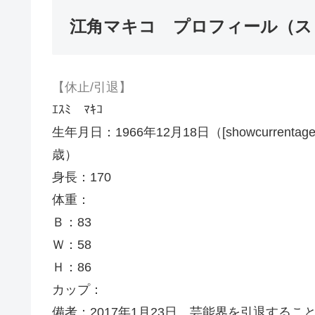
江角マキコ プロフィール（ス
【休止/引退】
ｴｽﾐ ﾏｷｺ
生年月日：1966年12月18日（[showcurrentage month
歳）
身長：170
体重：
Ｂ：83
Ｗ：58
Ｈ：86
カップ：
備考：2017年1月23日、芸能界を引退するこ