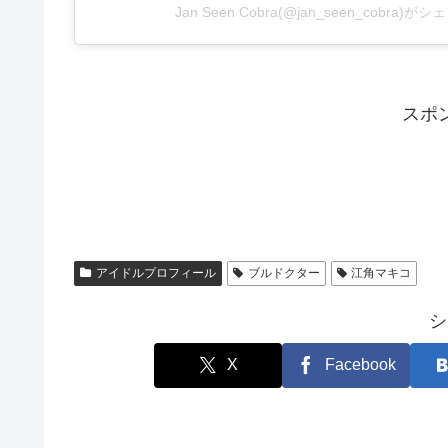
Jan Seen Cobra(@jan_seen_cobra)
スポ
アイドルプロフィール
ブルドクター
江角マキコ
シ
X
Facebook