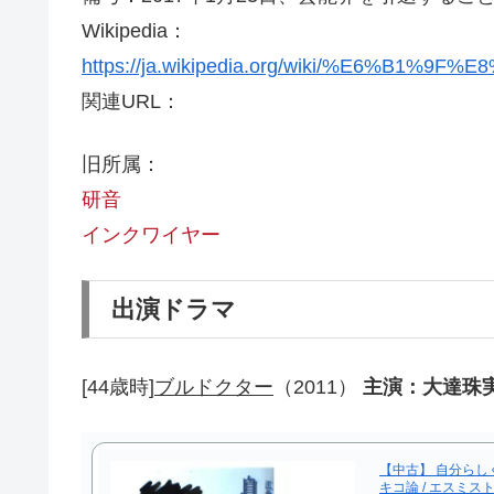
Wikipedia：
https://ja.wikipedia.org/wiki/%E6%B
関連URL：
旧所属：
研音
インクワイヤー
出演ドラマ
[44歳時]
ブルドクター
（2011）
主演：大達珠実
【中古】 自分らし
キコ論 / エスミス