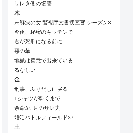
サレタ側の復讐
木
未解決の女 警視庁文書捜査官 シーズン3
今夜、秘密のキッチンで
君が死刑になる前に
惡の華
地獄は善意で出来ている
るなしい
金
刑事、ふりだしに戻る
Tシャツが乾くまで
余命3ヶ月のサレ夫
婚活バトルフィールド37
土