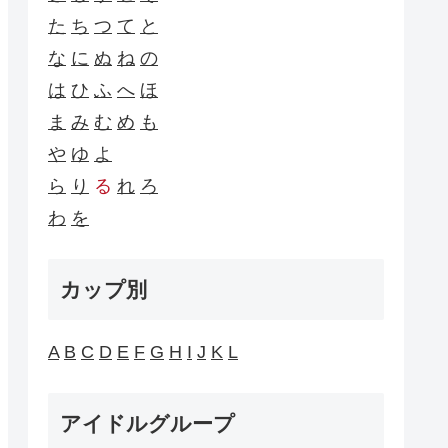
た
ち
つ
て
と
な
に
ぬ
ね
の
は
ひ
ふ
へ
ほ
ま
み
む
め
も
や
ゆ
よ
ら
り
る
れ
ろ
わ
を
カップ別
A
B
C
D
E
F
G
H
I
J
K
L
アイドルグループ