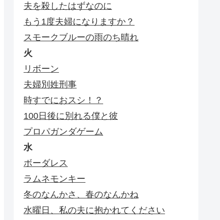
夫を殺したはずなのに
もう1度夫婦になりますか？
スモークブルーの雨のち晴れ
火
リボーン
夫婦別姓刑事
時すでにおスシ！？
100日後に別れる僕と彼
プロパガンダゲーム
水
ボーダレス
ラムネモンキー
冬のなんかさ、春のなんかね
水曜日、私の夫に抱かれてください