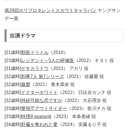
第29回ホリプロタレントスカウトキャラバン
ヤングサン
デー賞
出演ドラマ
[21歳時]
獣医ドリトル
（2010）
[23歳時]
レジデント～5人の研修医
（2012） キヨミ 役
[31歳時]
ゲキカラドウ
（2021） アカリ 役
[32歳時]
刑事7人 第7シリーズ
（2021） 佐藤愛 役
[32歳時]
最愛
（2021） 青木菜奈 役
[32歳時]
ドクターホワイト
（2022） 日比谷カンナ 役
[32歳時]
持続可能な恋ですか
（2022） 大石理歩 役
[33歳時]
警視庁アウトサイダー
（2023） 歌川チカ 役
[33歳時]
特捜9 season6
（2023） 本条美緒 役
[34歳時]
肝臓を奪われた妻
（2024） 安藤るり子 役