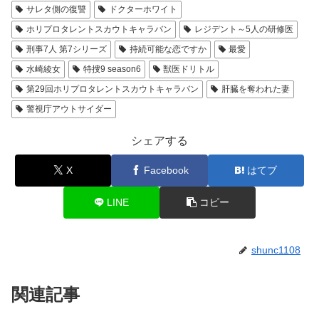
サレタ側の復讐
ドクターホワイト
ホリプロタレントスカウトキャラバン
レジデント～5人の研修医
刑事7人 第7シリーズ
持続可能な恋ですか
最愛
水崎綾女
特捜9 season6
獣医ドリトル
第29回ホリプロタレントスカウトキャラバン
肝臓を奪われた妻
警視庁アウトサイダー
シェアする
X
Facebook
はてブ
LINE
コピー
shunc1108
関連記事