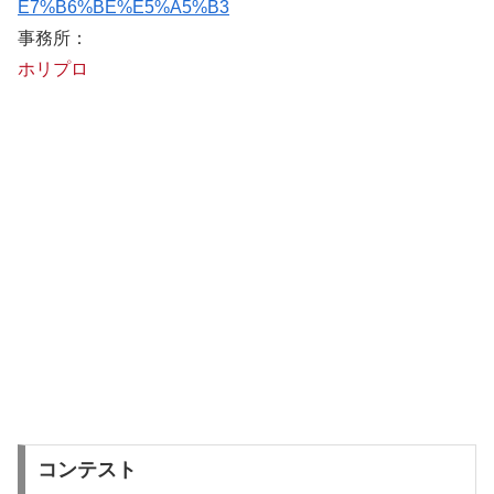
E7%B6%BE%E5%A5%B3
事務所：
ホリプロ
コンテスト