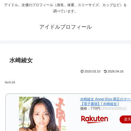
アイドル、女優のプロフィール（身長、体重、スリーサイズ、カップなど）を
調べています。
アイドルプロフィール
水崎綾女
2020.03.10
2026.04.16
Ver5.04
水崎綾女 Angel Kiss 裸足のマ
【電子書籍】[ 水崎綾女 ]
価格：770円
(2024/3/26時点)
楽