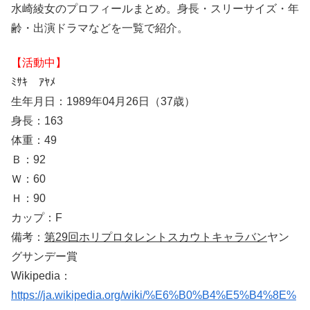
水崎綾女のプロフィールまとめ。身長・スリーサイズ・年
齢・出演ドラマなどを一覧で紹介。
【活動中】
ﾐｻｷ ｱﾔﾒ
生年月日：1989年04月26日（37歳）
身長：163
体重：49
Ｂ：92
Ｗ：60
Ｈ：90
カップ：F
備考：
第29回ホリプロタレントスカウトキャラバン
ヤン
グサンデー賞
Wikipedia：
https://ja.wikipedia.org/wiki/%E6%B0%B4%E5%B4%8E%