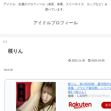
アイドル、女優のプロフィール（身長、体重、スリーサイズ、カップなど）を
調べています。
アイドルプロフィール
桜りん
2021.11.30
2025.10.05
Ver3.00
桜りん BLOSSOM 週刊現代
真集「グラビア秘宝館」シリー
籍】[ 桜りん ]
価格：1,320円
(2025/10/2時点)
楽