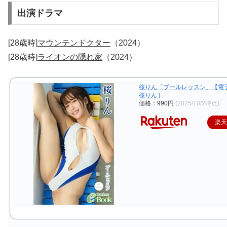
出演ドラマ
[28歳時]
マウンテンドクター
（2024）
[28歳時]
ライオンの隠れ家
（2024）
桜りん「プールレッスン」【電子
桜りん ]
価格：990円
(2025/10/2時点)
楽