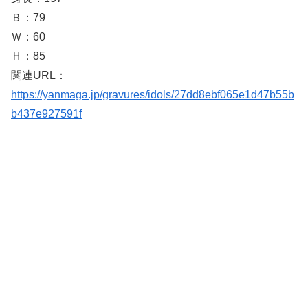
Ｂ：79
Ｗ：60
Ｈ：85
関連URL：
https://yanmaga.jp/gravures/idols/27dd8ebf065e1d47b55b
b437e927591f