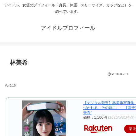
アイドル、女優のプロフィール（身長、体重、スリーサイズ、カップなど）を
調べています。
アイドルプロフィール
林美希
2026.05.31
Ver5.10
【デジタル限定】林美希写真集
づかれる、その前に。」 【電子書
美希 ]
価格：1,100円
(2026/5/31時点)
楽