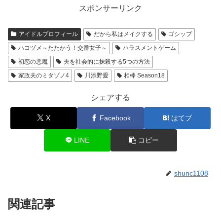
スポンサーリンク
アイドルプロフィール
だから私はメイクする
ゴシップ
ハコヅメ～たたかう！交番女子～
ハラスメントゲーム
初恋の悪魔
夫を社会的に抹殺する5つの方法
家政夫のミタゾノ4
川添野愛
相棒 Season18
シェアする
X
Facebook
はてブ
LINE
コピー
shunc1108
関連記事