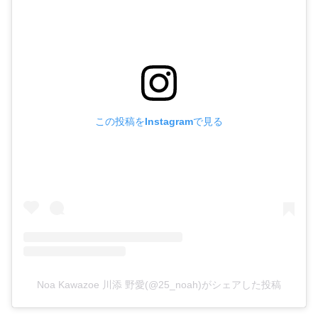
この投稿をInstagramで見る
Noa Kawazoe 川添 野愛(@25_noah)がシェアした投稿