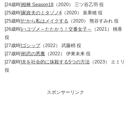
[24歳時]
相棒 Season18
（2020） 三ツ谷乙羽 役
[25歳時]
家政夫のミタゾノ4
（2020） 泉果穂 役
[25歳時]
だから私はメイクする
（2020） 熊谷すみれ 役
[26歳時]
ハコヅメ～たたかう！交番女子～
（2021） 桃香
役
[27歳時]
ゴシップ
（2022） 武藤梢 役
[27歳時]
初恋の悪魔
（2022） 伊東未来 役
[27歳時]
夫を社会的に抹殺する5つの方法
（2023） エミリ
役
スポンサーリンク