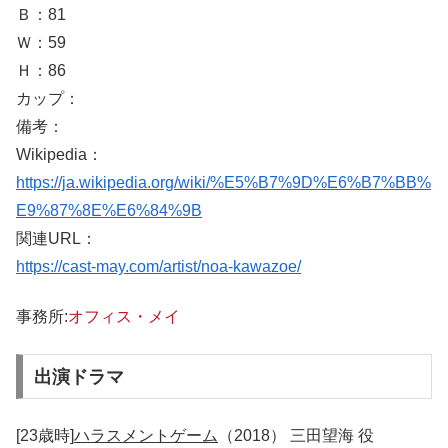
Ｂ：81
Ｗ：59
Ｈ：86
カップ：
備考：
Wikipedia：
https://ja.wikipedia.org/wiki/%E5%B7%9D%E6%B7%BB%
E9%87%8E%E6%84%9B
関連URL：
https://cast-may.com/artist/noa-kawazoe/
事務所:
オフィス・メイ
出演ドラマ
[23歳時]
ハラスメントゲーム
（2018） 三田望海 役