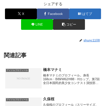
シェアする
X
Facebook
はてブ
LINE
コピー
shunc1108
関連記事
橋本マナミ
アイドルプロフィール
橋本マナミのプロフィール。身長
168cm・B89/W62/H88・Hカップ。第7回
全日本国民的美少女コンテスト演技部門
賞。アービング所属、1984年生まれ。
久保桜
アイドルプロフィール
久保桜のプロフィール（スリーサイズ、