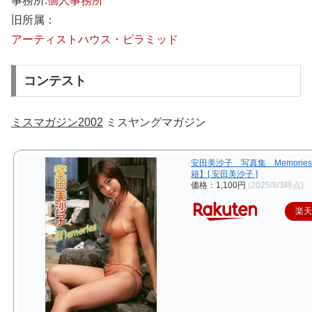
事務所:
個人事務所
旧所属：
アーティストハウス・ピラミッド
コンテスト
ミスマガジン2002
ミスヤングマガジン
安田美沙子 写真集 Memorie
籍】[ 安田美沙子 ]
価格：1,100円
(2025/8/3時点)
楽