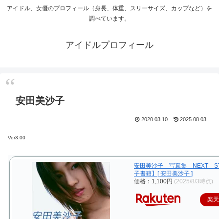
アイドル、女優のプロフィール（身長、体重、スリーサイズ、カップなど）を
調べています。
アイドルプロフィール
安田美沙子
2020.03.10
2025.08.03
Ver3.00
安田美沙子 写真集 NEXT S
子書籍】[ 安田美沙子 ]
価格：1,100円
(2025/8/3時点)
楽