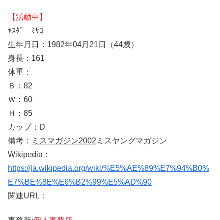
【活動中】
ﾔｽﾀﾞ ﾐｻｺ
生年月日：1982年04月21日（44歳）
身長：161
体重：
Ｂ：82
Ｗ：60
Ｈ：85
カップ：D
備考：
ミスマガジン2002
ミスヤングマガジン
Wikipedia：
https://ja.wikipedia.org/wiki/%E5%AE%89%E7%94%B0%
E7%BE%8E%E6%B2%99%E5%AD%90
関連URL：