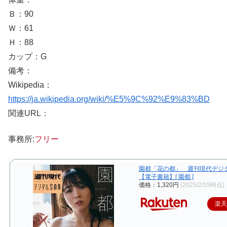
Ｂ：90
Ｗ：61
Ｈ：88
カップ：G
備考：
Wikipedia：
https://ja.wikipedia.org/wiki/%E5%9C%92%E9%83%BD
関連URL：
事務所:
フリー
園都「花の都」 週刊現代デジ
【電子書籍】[ 園都 ]
価格：1,320円
(2025/2/15時点)
楽