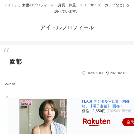
アイドル、女優のプロフィール（身長、体重、スリーサイズ、カップなど）を
調べています。
アイドルプロフィール
園都
2020.05.09
2025.02.15
Ver2.01
FLASHデジタル写真集 園都
緒。【電子書籍】[ 園都 ]
価格：1,650円
(2025/2/15時点)
楽