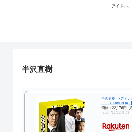
アイドル、
半沢直樹
半沢直樹 -ディレ
ー Blu-ray BOX 【
価格：22,176円
(2024/11/22時点)