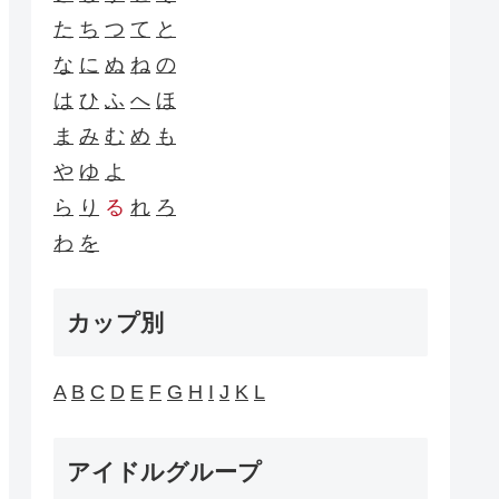
た
ち
つ
て
と
な
に
ぬ
ね
の
は
ひ
ふ
へ
ほ
ま
み
む
め
も
や
ゆ
よ
ら
り
る
れ
ろ
わ
を
カップ別
A
B
C
D
E
F
G
H
I
J
K
L
アイドルグループ