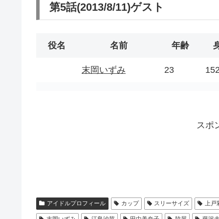
第5話(2013/8/11)ゲスト
役名
名前
年齢
末岡いずみ
23
15
スポ
アイドルプロフィール
カップ
スリーサイズ
上戸
末岡いずみ
江島沙苗
田中美奈子
脇屋
藤沢