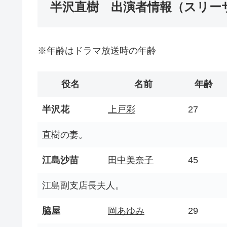
半沢直樹 出演者情報（スリー
※年齢はドラマ放送時の年齢
役名
名前
年齢
半沢花
上戸彩
27
直樹の妻。
江島沙苗
田中美奈子
45
江島副支店長夫人。
脇屋
岡あゆみ
29