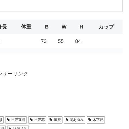
身長
体重
B
W
H
カップ
2
73
55
84
ンサーリンク
彩
半沢直樹
半沢花
壇蜜
岡あゆみ
木下愛
未樹
近野成美