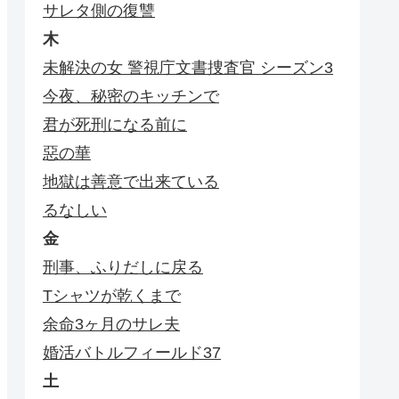
サレタ側の復讐
木
未解決の女 警視庁文書捜査官 シーズン3
今夜、秘密のキッチンで
君が死刑になる前に
惡の華
地獄は善意で出来ている
るなしい
金
刑事、ふりだしに戻る
Tシャツが乾くまで
余命3ヶ月のサレ夫
婚活バトルフィールド37
土