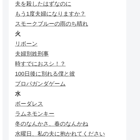
夫を殺したはずなのに
もう1度夫婦になりますか？
スモークブルーの雨のち晴れ
火
リボーン
夫婦別姓刑事
時すでにおスシ！？
100日後に別れる僕と彼
プロパガンダゲーム
水
ボーダレス
ラムネモンキー
冬のなんかさ、春のなんかね
水曜日、私の夫に抱かれてください