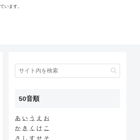
ています。
50音順
あ
い
う
え
お
か
き
く
け
こ
さ
し
す
せ
そ