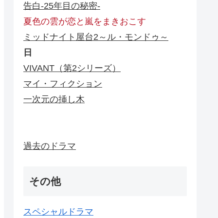
告白-25年目の秘密-
夏色の雲が恋と嵐をまきおこす
ミッドナイト屋台2～ル・モンドゥ～
日
VIVANT（第2シリーズ）
マイ・フィクション
一次元の挿し木
過去のドラマ
その他
スペシャルドラマ