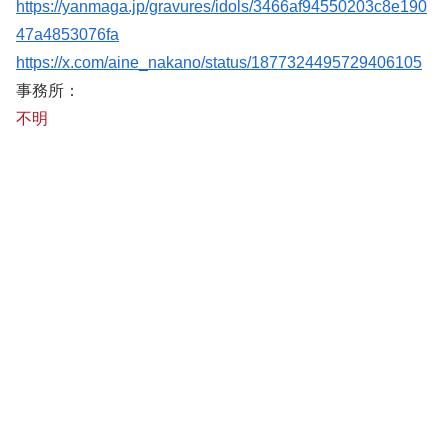
https://yanmaga.jp/gravures/idols/3466af94550203c8e190
47a4853076fa
https://x.com/aine_nakano/status/1877324495729406105
事務所：
不明