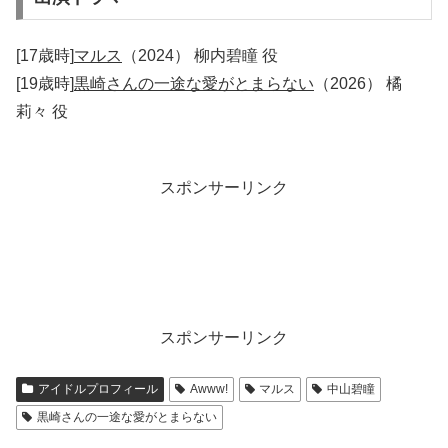
[17歳時]
マルス
（2024） 柳内碧瞳 役
[19歳時]
黒崎さんの一途な愛がとまらない
（2026） 橘
莉々 役
スポンサーリンク
スポンサーリンク
アイドルプロフィール
Awww!
マルス
中山碧瞳
黒崎さんの一途な愛がとまらない