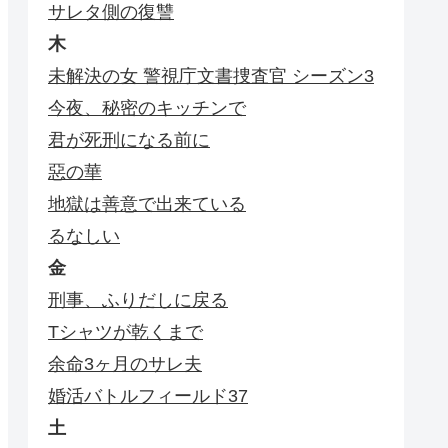
サレタ側の復讐
木
未解決の女 警視庁文書捜査官 シーズン3
今夜、秘密のキッチンで
君が死刑になる前に
惡の華
地獄は善意で出来ている
るなしい
金
刑事、ふりだしに戻る
Tシャツが乾くまで
余命3ヶ月のサレ夫
婚活バトルフィールド37
土