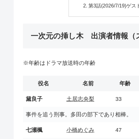
第3話(2026/7/19)ゲス
一次元の挿し木 出演者情報（
※年齢はドラマ放送時の年齢
役名
名前
年齢
黛良子
土居志央梨
33
事件を追う刑事。多田の部下であり相棒。
七瀬楓
小橋めぐみ
47