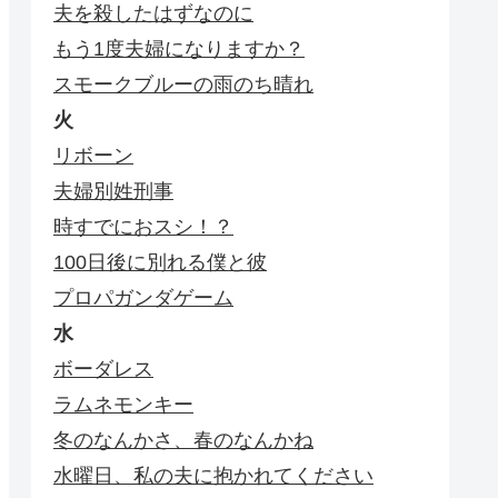
夫を殺したはずなのに
もう1度夫婦になりますか？
スモークブルーの雨のち晴れ
火
リボーン
夫婦別姓刑事
時すでにおスシ！？
100日後に別れる僕と彼
プロパガンダゲーム
水
ボーダレス
ラムネモンキー
冬のなんかさ、春のなんかね
水曜日、私の夫に抱かれてください