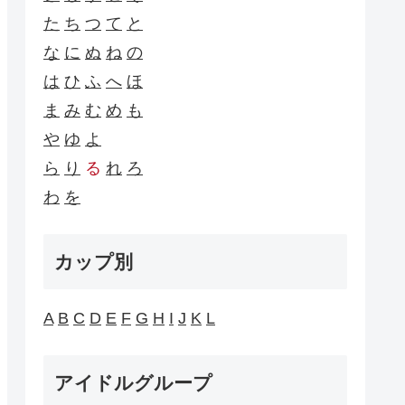
た
ち
つ
て
と
な
に
ぬ
ね
の
は
ひ
ふ
へ
ほ
ま
み
む
め
も
や
ゆ
よ
ら
り
る
れ
ろ
わ
を
カップ別
A
B
C
D
E
F
G
H
I
J
K
L
アイドルグループ