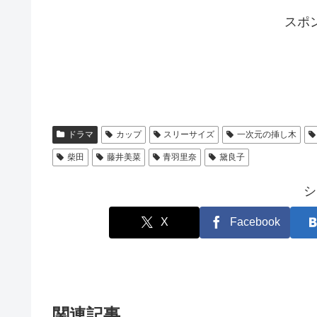
スポ
ドラマ
カップ
スリーサイズ
一次元の挿し木
柴田
藤井美菜
青羽里奈
黛良子
シ
X
Facebook
関連記事