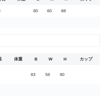
0
80
60
88
長
体重
B
W
H
カップ
83
58
90