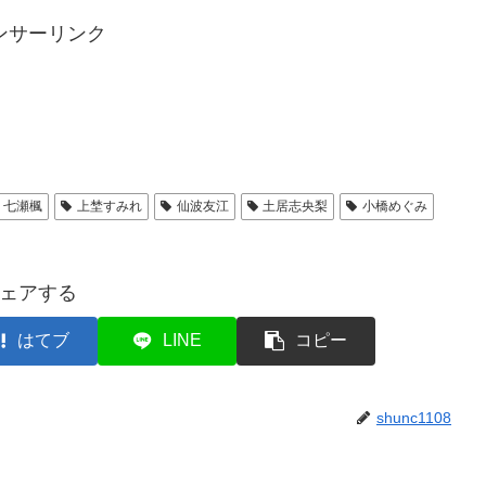
ンサーリンク
七瀬楓
上埜すみれ
仙波友江
土居志央梨
小橋めぐみ
ェアする
はてブ
LINE
コピー
shunc1108