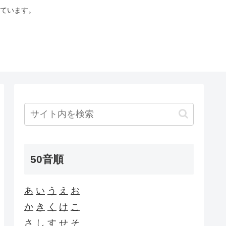
ています。
50音順
あ
い
う
え
お
か
き
く
け
こ
さ
し
す
せ
そ