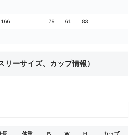
166
79
61
83
スリーサイズ、カップ情報）
身長
体重
B
W
H
カップ