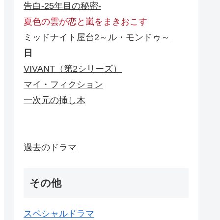
告白-25年目の秘密-
夏色の雲が恋と嵐をまきおこす
ミッドナイト屋台2～ル・モンドゥ～
日
VIVANT（第2シリーズ）
マイ・フィクション
一次元の挿し木
過去のドラマ
その他
スペシャルドラマ