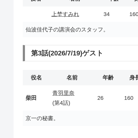
上埜すみれ
34
16
仙波佳代子の講演会のスタッフ。
第3話(2026/7/19)ゲスト
役名
名前
年齢
身
青羽里奈
柴田
26
160
(第4話)
京一の秘書。