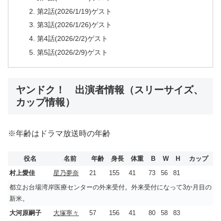
第2話(2026/1/19)ゲスト
第3話(2026/1/26)ゲスト
第4話(2026/2/2)ゲスト
第5話(2026/2/9)ゲスト
ヤンドク！ 出演者情報（スリーサイズ、
カップ情報）
※年齢はドラマ放送時の年齢
役名
名前
年齢
身長
体重
B
W
H
カップ
村上愛佳
星乃夢奈
21
155
41
73
56
81
都立お台場湾岸医療センターの外来受付。外来受付になって3か月目の
新米。
大河原嗣子
大塚寧々
57
156
41
80
58
83