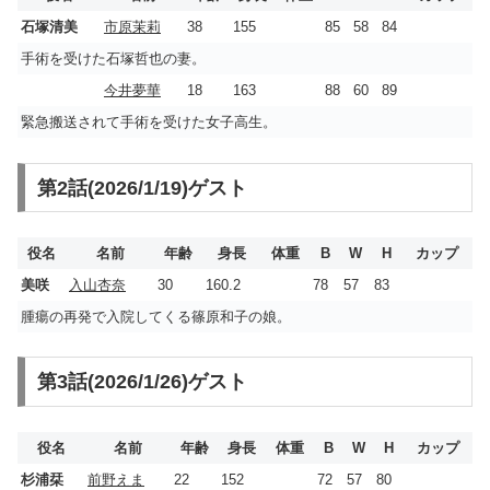
石塚清美
市原茉莉
38
155
85
58
84
手術を受けた石塚哲也の妻。
今井夢華
18
163
88
60
89
緊急搬送されて手術を受けた女子高生。
第2話(2026/1/19)ゲスト
役名
名前
年齢
身長
体重
B
W
H
カップ
美咲
入山杏奈
30
160.2
78
57
83
腫瘍の再発で入院してくる篠原和子の娘。
第3話(2026/1/26)ゲスト
役名
名前
年齢
身長
体重
B
W
H
カップ
杉浦栞
前野えま
22
152
72
57
80