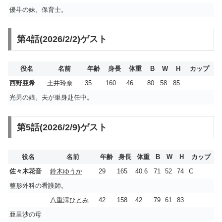
優斗の妹。保育士。
第4話(2026/2/2)ゲスト
役名
名前
年齢
身長
体重
B
W
H
カップ
西野亜希
土井玲奈
35
160
46
80
58
85
光男の娘。夫が単身赴任中。
第5話(2026/2/9)ゲスト
役名
名前
年齢
身長
体重
B
W
H
カップ
佐々木花音
鈴木ゆうか
29
165
40.6
71
52
74
C
整形外科の看護師。
八重澤ひとみ
42
158
42
79
61
83
亜里沙の母