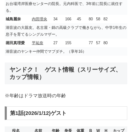
お台場湾岸医療センターの院長。元内科医で、3年前に院長に就任す
る。
城島麗奈
内田理央
34
166
45
80
58
82
湖音波の大親友。名古屋・錦の高級クラブで働きながら、中学1年生の
息子を育てるシングルマザー。
堀田真理愛
平祐奈
27
155
77
57
80
湖音波のヤンキー仲間でマブダチ。（享年16）
ヤンドク！ ゲスト情報（スリーサイズ、
カップ情報）
※年齢はドラマ放送時の年齢
第1話(2026/1/12)ゲスト
役名
名前
年齢
身長
体重
B
W
H
カップ