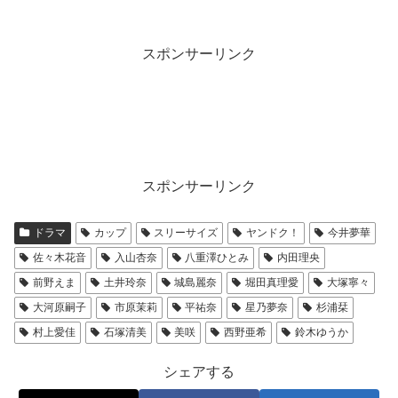
スポンサーリンク
スポンサーリンク
ドラマ
カップ
スリーサイズ
ヤンドク！
今井夢華
佐々木花音
入山杏奈
八重澤ひとみ
内田理央
前野えま
土井玲奈
城島麗奈
堀田真理愛
大塚寧々
大河原嗣子
市原茉莉
平祐奈
星乃夢奈
杉浦栞
村上愛佳
石塚清美
美咲
西野亜希
鈴木ゆうか
シェアする