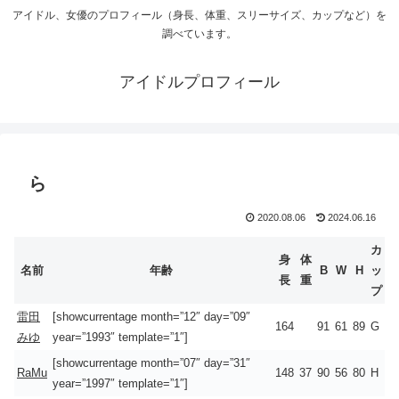
アイドル、女優のプロフィール（身長、体重、スリーサイズ、カップなど）を
調べています。
アイドルプロフィール
ら
2020.08.06
2024.06.16
カ
身
体
名前
年齢
B
W
H
ッ
長
重
プ
雷田
[showcurrentage month=”12″ day=”09″
164
91
61
89
G
みゆ
year=”1993″ template=”1″]
[showcurrentage month=”07″ day=”31″
RaMu
148
37
90
56
80
H
year=”1997″ template=”1″]