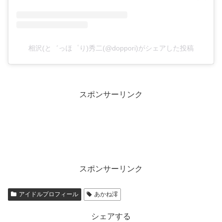
相沢(と゛っほ゜り)秀二(@doppori)がシェアした投稿
スポンサーリンク
スポンサーリンク
アイドルプロフィール
あかね澪
シェアする