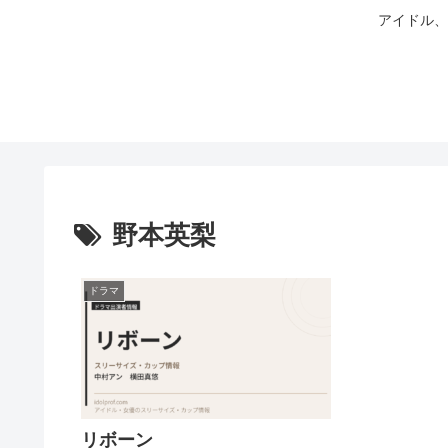
アイドル、
野本英梨
ドラマ
リボーン