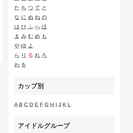
た
ち
つ
て
と
な
に
ぬ
ね
の
は
ひ
ふ
へ
ほ
ま
み
む
め
も
や
ゆ
よ
ら
り
る
れ
ろ
わ
を
カップ別
A
B
C
D
E
F
G
H
I
J
K
L
アイドルグループ