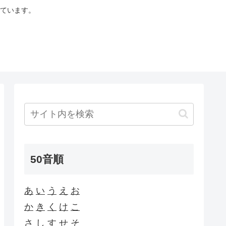
ています。
50音順
あ
い
う
え
お
か
き
く
け
こ
さ
し
す
せ
そ