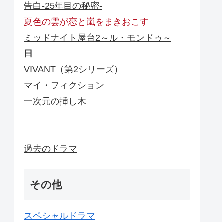
告白-25年目の秘密-
夏色の雲が恋と嵐をまきおこす
ミッドナイト屋台2～ル・モンドゥ～
日
VIVANT（第2シリーズ）
マイ・フィクション
一次元の挿し木
過去のドラマ
その他
スペシャルドラマ