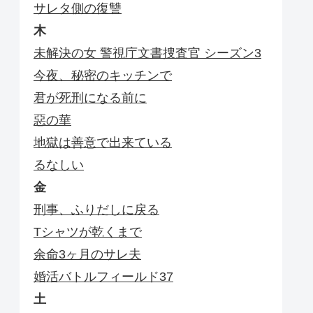
サレタ側の復讐
木
未解決の女 警視庁文書捜査官 シーズン3
今夜、秘密のキッチンで
君が死刑になる前に
惡の華
地獄は善意で出来ている
るなしい
金
刑事、ふりだしに戻る
Tシャツが乾くまで
余命3ヶ月のサレ夫
婚活バトルフィールド37
土