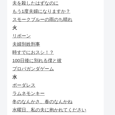
夫を殺したはずなのに
もう1度夫婦になりますか？
スモークブルーの雨のち晴れ
火
リボーン
夫婦別姓刑事
時すでにおスシ！？
100日後に別れる僕と彼
プロパガンダゲーム
水
ボーダレス
ラムネモンキー
冬のなんかさ、春のなんかね
水曜日、私の夫に抱かれてください