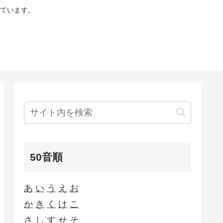
ています。
50音順
あ
い
う
え
お
か
き
く
け
こ
さ
し
す
せ
そ