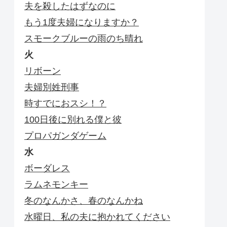
夫を殺したはずなのに
もう1度夫婦になりますか？
スモークブルーの雨のち晴れ
火
リボーン
夫婦別姓刑事
時すでにおスシ！？
100日後に別れる僕と彼
プロパガンダゲーム
水
ボーダレス
ラムネモンキー
冬のなんかさ、春のなんかね
水曜日、私の夫に抱かれてください