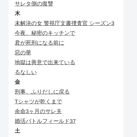
サレタ側の復讐
木
未解決の女 警視庁文書捜査官 シーズン3
今夜、秘密のキッチンで
君が死刑になる前に
惡の華
地獄は善意で出来ている
るなしい
金
刑事、ふりだしに戻る
Tシャツが乾くまで
余命3ヶ月のサレ夫
婚活バトルフィールド37
土