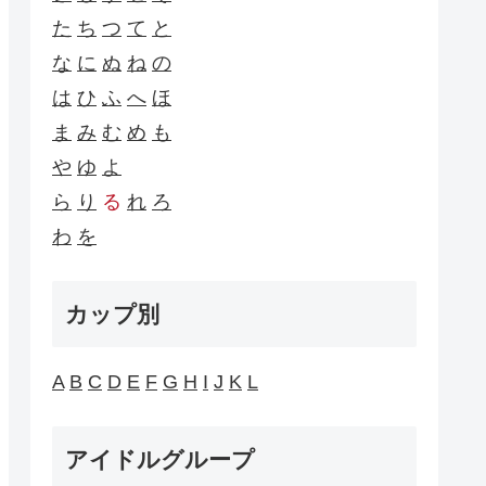
た
ち
つ
て
と
な
に
ぬ
ね
の
は
ひ
ふ
へ
ほ
ま
み
む
め
も
や
ゆ
よ
ら
り
る
れ
ろ
わ
を
カップ別
A
B
C
D
E
F
G
H
I
J
K
L
アイドルグループ