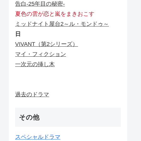
告白-25年目の秘密-
夏色の雲が恋と嵐をまきおこす
ミッドナイト屋台2～ル・モンドゥ～
日
VIVANT（第2シリーズ）
マイ・フィクション
一次元の挿し木
過去のドラマ
その他
スペシャルドラマ