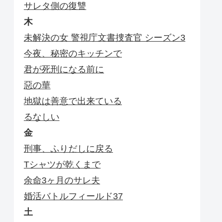
サレタ側の復讐
木
未解決の女 警視庁文書捜査官 シーズン3
今夜、秘密のキッチンで
君が死刑になる前に
惡の華
地獄は善意で出来ている
るなしい
金
刑事、ふりだしに戻る
Tシャツが乾くまで
余命3ヶ月のサレ夫
婚活バトルフィールド37
土