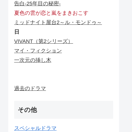
告白-25年目の秘密-
夏色の雲が恋と嵐をまきおこす
ミッドナイト屋台2～ル・モンドゥ～
日
VIVANT（第2シリーズ）
マイ・フィクション
一次元の挿し木
過去のドラマ
その他
スペシャルドラマ