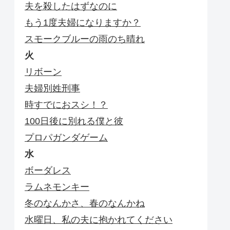
夫を殺したはずなのに
もう1度夫婦になりますか？
スモークブルーの雨のち晴れ
火
リボーン
夫婦別姓刑事
時すでにおスシ！？
100日後に別れる僕と彼
プロパガンダゲーム
水
ボーダレス
ラムネモンキー
冬のなんかさ、春のなんかね
水曜日、私の夫に抱かれてください