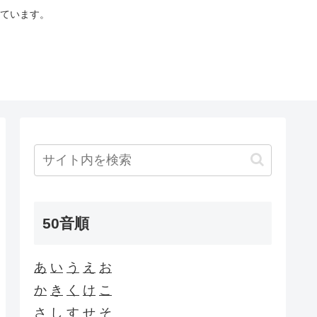
ています。
50音順
あ
い
う
え
お
か
き
く
け
こ
さ
し
す
せ
そ