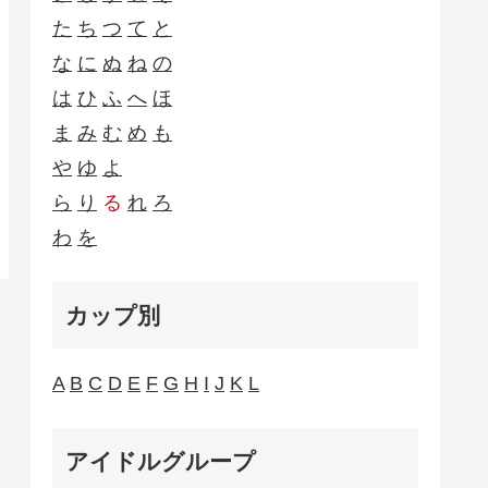
た
ち
つ
て
と
な
に
ぬ
ね
の
は
ひ
ふ
へ
ほ
ま
み
む
め
も
や
ゆ
よ
ら
り
る
れ
ろ
わ
を
カップ別
A
B
C
D
E
F
G
H
I
J
K
L
アイドルグループ