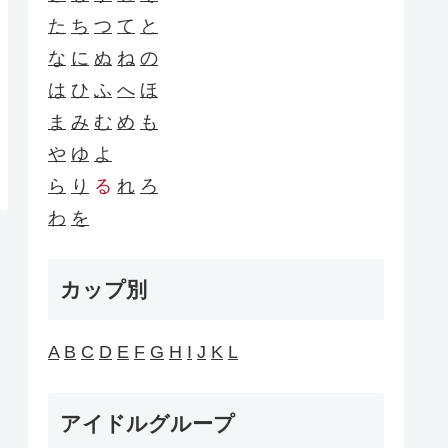
た
ち
つ
て
と
な
に
ぬ
ね
の
は
ひ
ふ
へ
ほ
ま
み
む
め
も
や
ゆ
よ
ら
り
る
れ
ろ
わ
を
カップ別
A
B
C
D
E
F
G
H
I
J
K
L
アイドルグループ