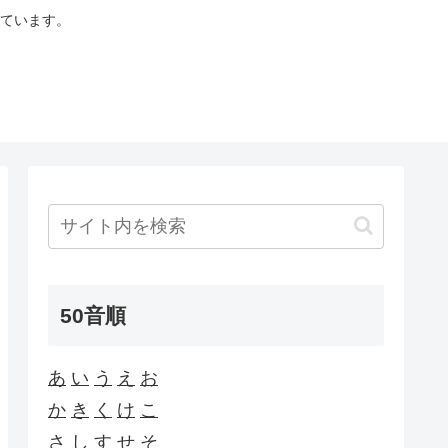
ています。
50音順
あ
い
う
え
お
か
き
く
け
こ
さ
し
す
せ
そ