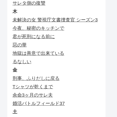
サレタ側の復讐
木
未解決の女 警視庁文書捜査官 シーズン3
今夜、秘密のキッチンで
君が死刑になる前に
惡の華
地獄は善意で出来ている
るなしい
金
刑事、ふりだしに戻る
Tシャツが乾くまで
余命3ヶ月のサレ夫
婚活バトルフィールド37
土