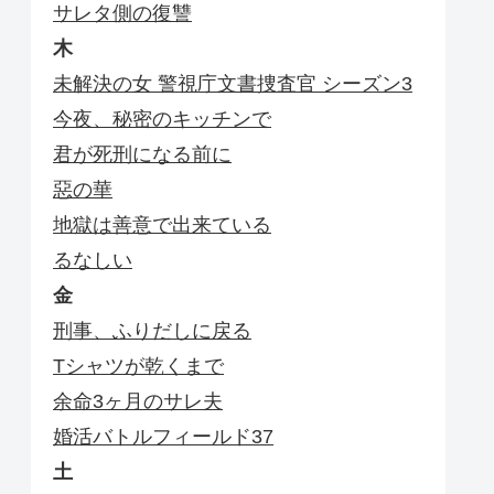
サレタ側の復讐
木
未解決の女 警視庁文書捜査官 シーズン3
今夜、秘密のキッチンで
君が死刑になる前に
惡の華
地獄は善意で出来ている
るなしい
金
刑事、ふりだしに戻る
Tシャツが乾くまで
余命3ヶ月のサレ夫
婚活バトルフィールド37
土