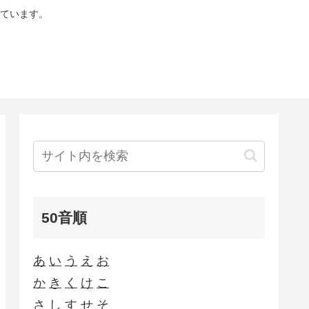
ています。
50音順
あ
い
う
え
お
か
き
く
け
こ
さ
し
す
せ
そ