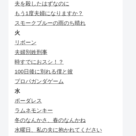
夫を殺したはずなのに
もう1度夫婦になりますか？
スモークブルーの雨のち晴れ
火
リボーン
夫婦別姓刑事
時すでにおスシ！？
100日後に別れる僕と彼
プロパガンダゲーム
水
ボーダレス
ラムネモンキー
冬のなんかさ、春のなんかね
水曜日、私の夫に抱かれてください