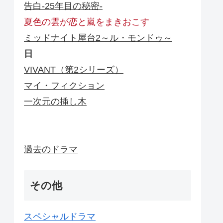
告白-25年目の秘密-
夏色の雲が恋と嵐をまきおこす
ミッドナイト屋台2～ル・モンドゥ～
日
VIVANT（第2シリーズ）
マイ・フィクション
一次元の挿し木
過去のドラマ
その他
スペシャルドラマ