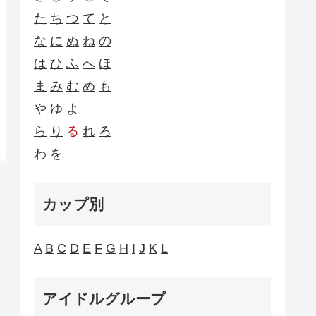
た
ち
つ
て
と
な
に
ぬ
ね
の
は
ひ
ふ
へ
ほ
ま
み
む
め
も
や
ゆ
よ
ら
り
る
れ
ろ
わ
を
カップ別
A
B
C
D
E
F
G
H
I
J
K
L
アイドルグループ