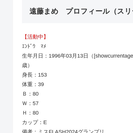
遠藤まめ プロフィール（スリ
【活動中】
ｴﾝﾄﾞｳ ﾏﾒ
生年月日：1996年03月13日（[showcurrentage month
歳）
身長：153
体重：39
Ｂ：80
Ｗ：57
Ｈ：80
カップ：E
備考：
ミスFLASH2024
グランプリ