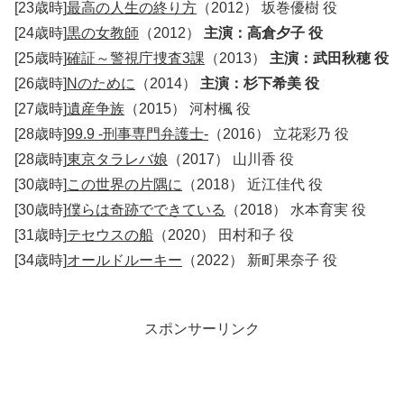
[23歳時]
最高の人生の終り方
（2012） 坂巻優樹 役
[24歳時]
黒の女教師
（2012）
主演：高倉夕子 役
[25歳時]
確証～警視庁捜査3課
（2013）
主演：武田秋穂 役
[26歳時]
Nのために
（2014）
主演：杉下希美 役
[27歳時]
遺産争族
（2015） 河村楓 役
[28歳時]
99.9 -刑事専門弁護士-
（2016） 立花彩乃 役
[28歳時]
東京タラレバ娘
（2017） 山川香 役
[30歳時]
この世界の片隅に
（2018） 近江佳代 役
[30歳時]
僕らは奇跡でできている
（2018） 水本育実 役
[31歳時]
テセウスの船
（2020） 田村和子 役
[34歳時]
オールドルーキー
（2022） 新町果奈子 役
スポンサーリンク