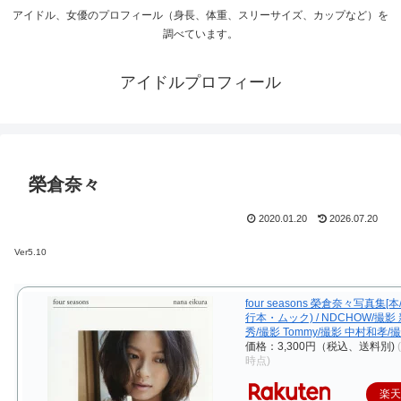
アイドル、女優のプロフィール（身長、体重、スリーサイズ、カップなど）を
調べています。
アイドルプロフィール
榮倉奈々
2020.01.20
2026.07.20
Ver5.10
four seasons 榮倉奈々写真集[本
行本・ムック) / NDCHOW/撮影
秀/撮影 Tommy/撮影 中村和孝/
価格：3,300円（税込、送料別)
時点)
楽