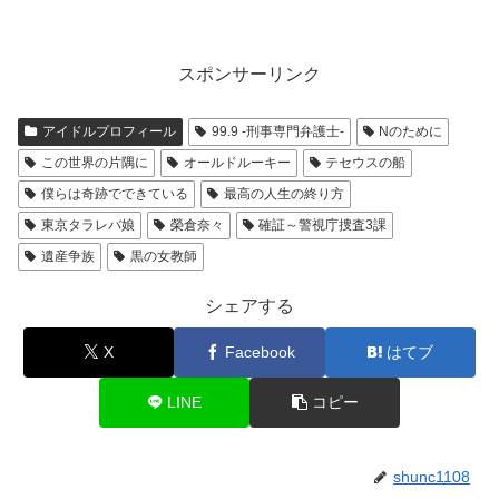
スポンサーリンク
アイドルプロフィール
99.9 -刑事専門弁護士-
Nのために
この世界の片隅に
オールドルーキー
テセウスの船
僕らは奇跡でできている
最高の人生の終り方
東京タラレバ娘
榮倉奈々
確証～警視庁捜査3課
遺産争族
黒の女教師
シェアする
X
Facebook
はてブ
LINE
コピー
shunc1108