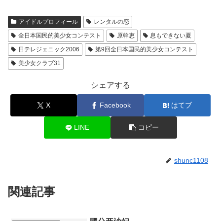
アイドルプロフィール
レンタルの恋
全日本国民的美少女コンテスト
原幹恵
息もできない夏
日テレジェニック2006
第9回全日本国民的美少女コンテスト
美少女クラブ31
シェアする
X
Facebook
はてブ
LINE
コピー
shunc1108
関連記事