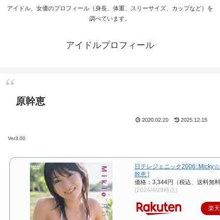
アイドル、女優のプロフィール（身長、体重、スリーサイズ、カップなど）を
調べています。
アイドルプロフィール
原幹恵
2020.02.20
2025.12.15
Ver3.00
日テレジェニック2006::Micky☆Sm
幹恵 ]
価格：3,344円（税込、送料無料
(2024/4/29時点)
楽