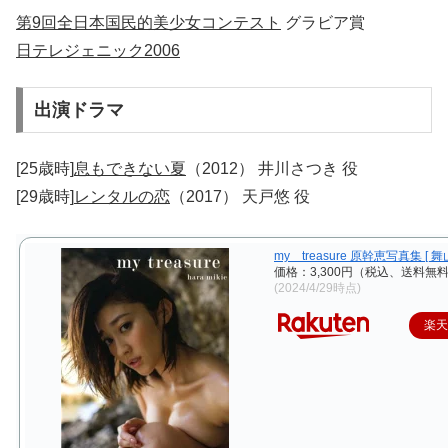
第9回全日本国民的美少女コンテスト
グラビア賞
日テレジェニック2006
出演ドラマ
[25歳時]
息もできない夏
（2012） 井川さつき 役
[29歳時]
レンタルの恋
（2017） 天戸悠 役
my treasure 原幹恵写真集 [ 舞
価格：3,300円（税込、送料無料
(2024/4/29時点)
楽