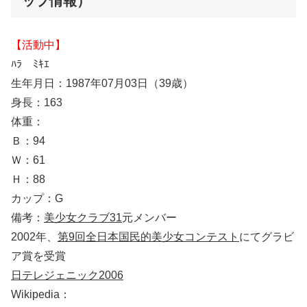
ップ情報）
【活動中】
ﾊﾗ ﾐｷｴ
生年月日：1987年07月03日（39歳）
身長：163
体重：
Ｂ：94
Ｗ：61
Ｈ：88
カップ：G
備考：
美少女クラブ31
元メンバー
2002年、
第9回全日本国民的美少女コンテスト
にてグラビ
ア賞を受賞
日テレジェニック2006
Wikipedia：