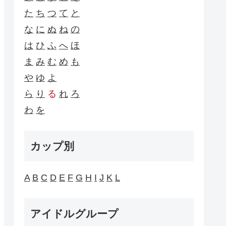
た
ち
つ
て
と
な
に
ぬ
ね
の
は
ひ
ふ
へ
ほ
ま
み
む
め
も
や
ゆ
よ
ら
り
る
れ
ろ
わ
を
カップ別
A
B
C
D
E
F
G
H
I
J
K
L
アイドルグループ