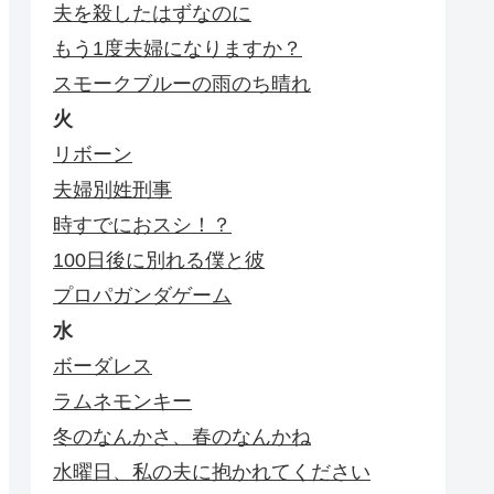
夫を殺したはずなのに
もう1度夫婦になりますか？
スモークブルーの雨のち晴れ
火
リボーン
夫婦別姓刑事
時すでにおスシ！？
100日後に別れる僕と彼
プロパガンダゲーム
水
ボーダレス
ラムネモンキー
冬のなんかさ、春のなんかね
水曜日、私の夫に抱かれてください