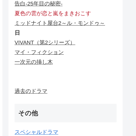
告白-25年目の秘密-
夏色の雲が恋と嵐をまきおこす
ミッドナイト屋台2～ル・モンドゥ～
日
VIVANT（第2シリーズ）
マイ・フィクション
一次元の挿し木
過去のドラマ
その他
スペシャルドラマ