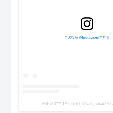
この投稿をInstagramで見る
佐藤 靖文??【Pixy佐藤】(@sato_yasu)