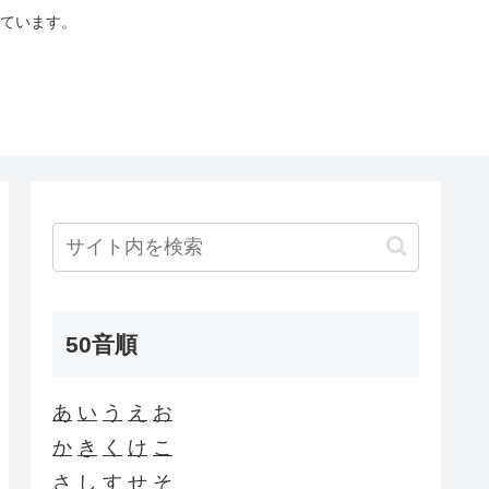
ています。
50音順
あ
い
う
え
お
か
き
く
け
こ
さ
し
す
せ
そ