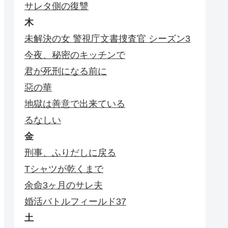
サレタ側の復讐
木
未解決の女 警視庁文書捜査官 シーズン3
今夜、秘密のキッチンで
君が死刑になる前に
惡の華
地獄は善意で出来ている
るなしい
金
刑事、ふりだしに戻る
Tシャツが乾くまで
余命3ヶ月のサレ夫
婚活バトルフィールド37
土